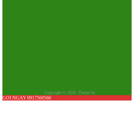
Thương Hiệu Xuân Hoà
Copyright © 2026.
Theme by
MyThemeShop
GỌI NGAY 0917560566