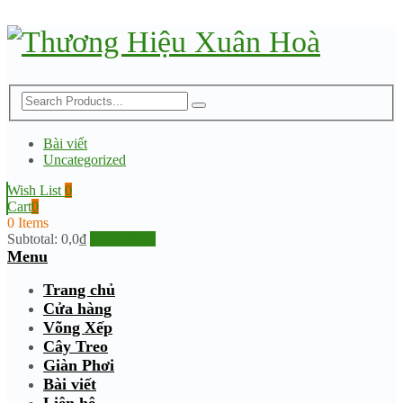
Bài viết
Uncategorized
Wish List
0
Cart
0
0 Items
Subtotal:
0,0
₫
Go to Shop
Menu
Trang chủ
Cửa hàng
Võng Xếp
Cây Treo
Giàn Phơi
Bài viết