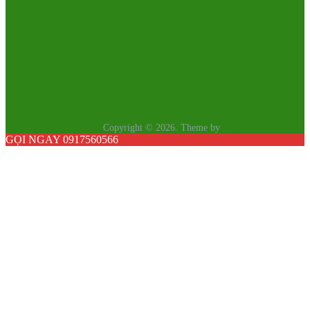
Thương Hiệu Xuân Hoà
Copyright © 2026.
Theme by
MyThemeShop
GỌI NGAY 0917560566