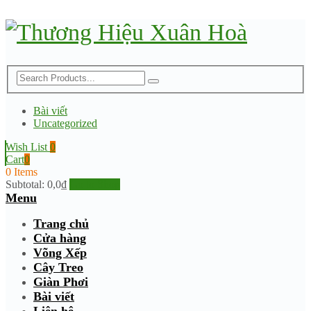
Bài viết
Uncategorized
Wish List
0
Cart
0
0 Items
Subtotal:
0,0
₫
Go to Shop
Menu
Trang chủ
Cửa hàng
Võng Xếp
Cây Treo
Giàn Phơi
Bài viết