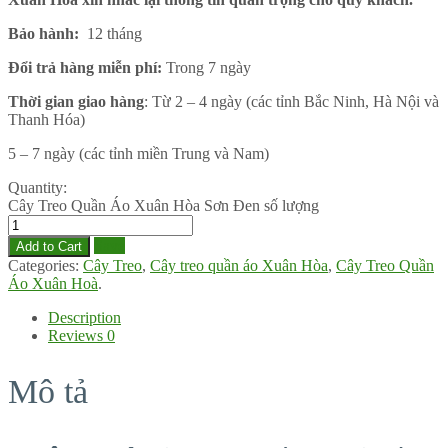
Bảo hành:
12 tháng
Đổi trả hàng miễn phí:
Trong 7 ngày
Thời gian giao hàng
: Từ 2 – 4 ngày (các tỉnh Bắc Ninh, Hà Nội và
Thanh Hóa)
5 – 7 ngày (các tỉnh miền Trung và Nam)
Quantity:
Cây Treo Quần Áo Xuân Hòa Sơn Đen số lượng
Save
Add to Cart
Categories:
Cây Treo
,
Cây treo quần áo Xuân Hòa
,
Cây Treo Quần
Áo Xuân Hoà
.
Description
Reviews
0
Mô tả