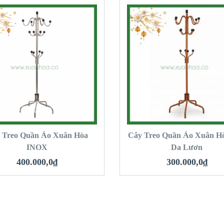
QUICK LOOK
QUICK LOOK
VIEW DETAILS
VIEW DETAILS
MUA HÀNG
MUA HÀNG
 Treo Quần Áo Xuân Hòa
Cây Treo Quần Áo Xuân H
INOX
Da Lươn
400.000,0
₫
300.000,0
₫