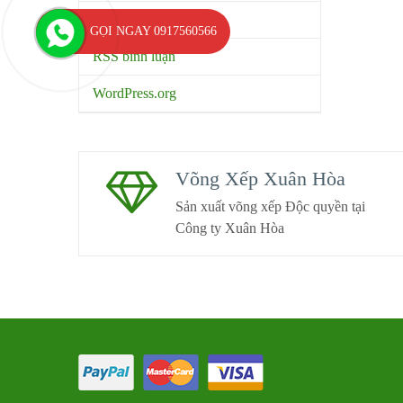
RSS bài viết
GỌI NGAY 0917560566
RSS bình luận
WordPress.org
Võng Xếp Xuân Hòa
Sản xuất võng xếp Độc quyền tại
Công ty Xuân Hòa