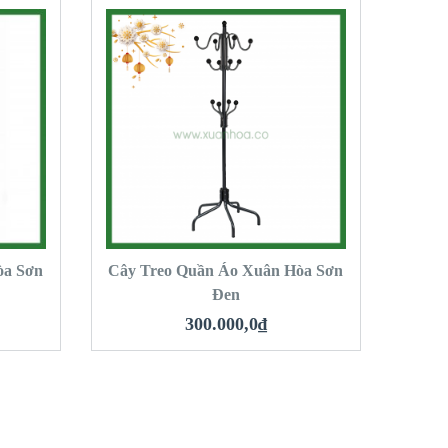
QUICK LOOK
VIEW DETAILS
MUA HÀNG
òa Sơn
Cây Treo Quần Áo Xuân Hòa Sơn
Đen
300.000,0
₫