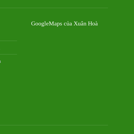
GoogleMaps của Xuân Hoà
m
m