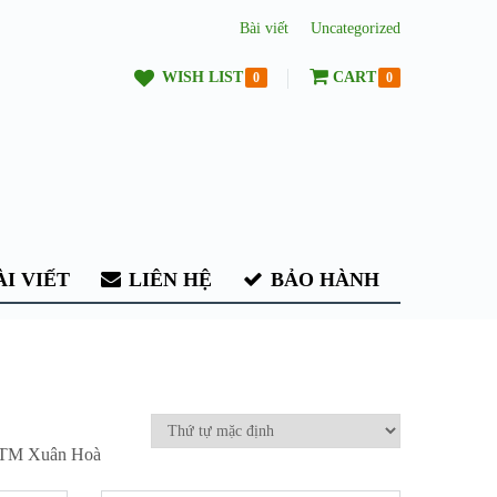
Bài viết
Uncategorized
WISH LIST
CART
0
0
I VIẾT
LIÊN HỆ
BẢO HÀNH
XTM Xuân Hoà