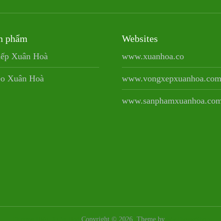
n phẩm
Websites
ếp Xuân Hoà
www.xuanhoa.co
eo Xuân Hoà
www.vongxepxuanhoa.co
www.sanphamxuanhoa.co
Thương Hiệu Xuân Hoà
Copyright © 2026.
Theme by
MyThemeShop