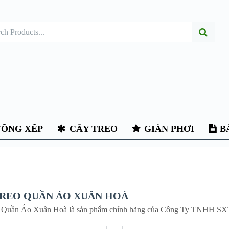
ÕNG XẾP
CÂY TREO
GIÀN PHƠI
BÀ
TREO QUẦN ÁO XUÂN HOÀ
 Quần Áo Xuân Hoà là sản phẩm chính hãng của Công Ty TNHH S