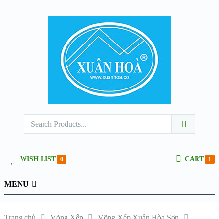
WISH LIST
CART
0
1
MENU
Trang chủ
Võng Xếp
Võng Xếp Xuân Hòa Sơn