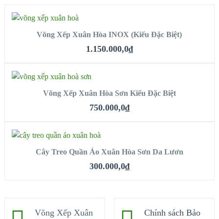
MUA HÀNG
Võng Xếp Xuân Hòa INOX (Kiểu Đặc Biệt)
QUICK LOOK
1.150.000,0
₫
VIEW DETAILS
MUA HÀNG
Võng Xếp Xuân Hòa Sơn Kiểu Đặc Biệt
QUICK LOOK
750.000,0
₫
VIEW DETAILS
MUA HÀNG
Cây Treo Quần Áo Xuân Hòa Sơn Da Lươn
QUICK LOOK
300.000,0
₫
VIEW DETAILS
Võng Xếp Xuân
Chính sách Bảo