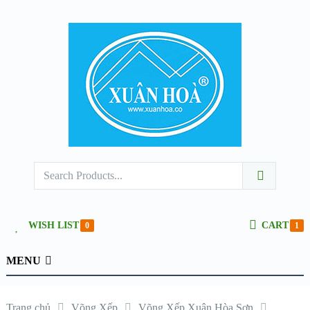
WISH LIST
CART
0
1
MENU
Trang chủ
Võng Xếp
Võng Xếp Xuân Hòa Sơn