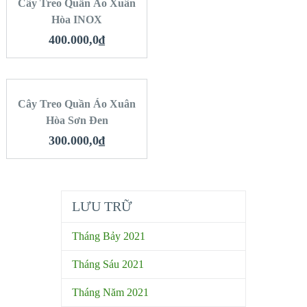
Cây Treo Quần Áo Xuân
Hòa INOX
400.000,0
₫
MUA HÀNG
Cây Treo Quần Áo Xuân
Hòa Sơn Đen
QUICK LOOK
300.000,0
₫
VIEW DETAILS
LƯU TRỮ
Tháng Bảy 2021
Tháng Sáu 2021
Tháng Năm 2021