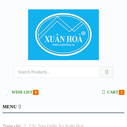
WISH LIST
CART
0
1
MENU
Trang chủ
Cây Treo Quần Áo Xuân Hoà