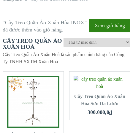
“Cây Treo Quần Áo Xuân Hòa INOX”
Xem giỏ hàng
đã được thêm vào giỏ hàng.
CÂY TREO QUẦN ÁO
XUÂN HOÀ
Cây Treo Quần Áo Xuân Hoà là sản phẩm chính hãng của Công
Ty TNHH SXTM Xuân Hoà
MUA HÀNG
QUICK LOOK
Cây Treo Quần Áo Xuân
QUICK LOOK
Hòa Sơn Da Lươn
VIEW DETAILS
VIEW DETAILS
300.000,0
₫
MUA HÀNG