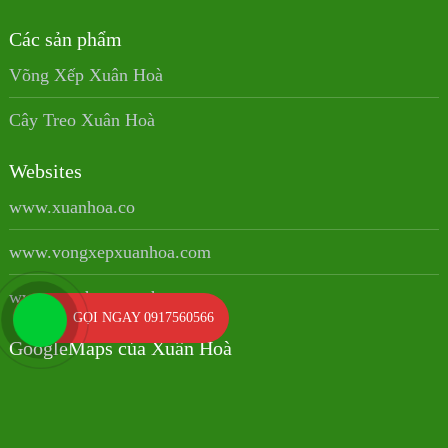
Các sản phẩm
Võng Xếp Xuân Hoà
Cây Treo Xuân Hoà
Websites
www.xuanhoa.co
www.vongxepxuanhoa.com
www.sanphamxuanhoa.com
GỌI NGAY 0917560566
GoogleMaps của Xuân Hoà