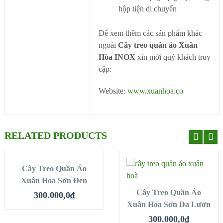
hộp tiện di chuyển
Để xem thêm các sản phẩm khác
ngoài
Cây treo quần áo Xuân
Hòa INOX
xin mời quý khách truy
cập:
Website:
www.xuanhoa.co
RELATED PRODUCTS
MUA HÀNG
Cây Treo Quần Áo
MUA HÀNG
Xuân Hòa Sơn Đen
QUICK LOOK
Cây Treo Quần Áo
QUICK LOOK
300.000,0
₫
Xuân Hòa Sơn Da Lươn
VIEW DETAILS
VIEW DETAILS
300.000,0
₫