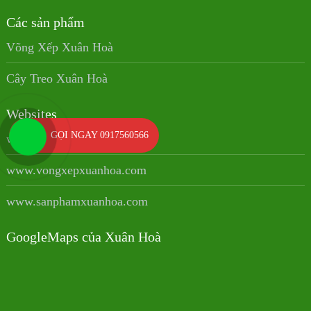
Các sản phẩm
Võng Xếp Xuân Hoà
Cây Treo Xuân Hoà
Websites
GỌI NGAY 0917560566
www.xuanhoa.co
www.vongxepxuanhoa.com
www.sanphamxuanhoa.com
GoogleMaps của Xuân Hoà