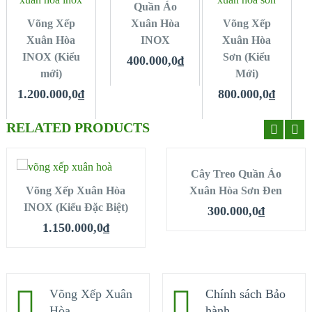
Quần Áo
QUICK LOOK
Võng Xếp
QUICK LOOK
Xuân Hòa
QUICK LOOK
Võng Xếp
Xuân Hòa
INOX
Xuân Hòa
INOX (Kiểu
Sơn (Kiểu
VIEW DETAILS
VIEW DETAILS
VIEW DETAILS
400.000,0
₫
mới)
Mới)
1.200.000,0
₫
800.000,0
₫
RELATED PRODUCTS
MUA HÀNG
MUA HÀNG
Cây Treo Quần Áo
Võng Xếp Xuân Hòa
Xuân Hòa Sơn Đen
INOX (Kiểu Đặc Biệt)
QUICK LOOK
QUICK LOOK
300.000,0
₫
1.150.000,0
₫
VIEW DETAILS
VIEW DETAILS
Võng Xếp Xuân
Chính sách Bảo
Hòa
hành