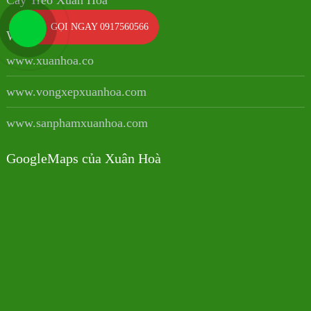
Cây Treo Xuân Hoà
GỌI NGAY 0917560566
Websites
www.xuanhoa.co
www.vongxepxuanhoa.com
www.sanphamxuanhoa.com
GoogleMaps của Xuân Hoà