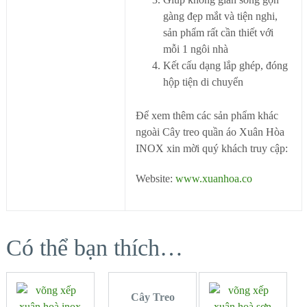
gàng đẹp mắt và tiện nghi,
sản phẩm rất cần thiết với
mỗi 1 ngôi nhà
Kết cấu dạng lắp ghép, đóng
hộp tiện di chuyển
Để xem thêm các sản phẩm khác
ngoài Cây treo quần áo Xuân Hòa
INOX xin mời quý khách truy cập:
Website:
www.xuanhoa.co
Có thể bạn thích…
MUA
HÀNG
MUA
MUA
Cây Treo
HÀNG
HÀNG