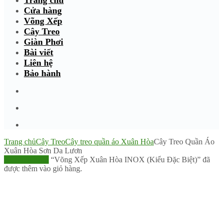
Trang chủ
Cửa hàng
Võng Xếp
Cây Treo
Giàn Phơi
Bài viết
Liên hệ
Bảo hành
Trang chủ
Cây Treo
Cây treo quần áo Xuân Hòa
Cây Treo Quần Áo
Xuân Hòa Sơn Da Lươn
Xem giỏ hàng
“Võng Xếp Xuân Hòa INOX (Kiểu Đặc Biệt)” đã
được thêm vào giỏ hàng.