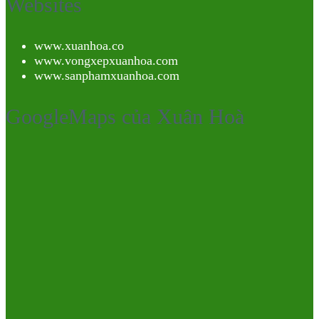
Websites
www.xuanhoa.co
www.vongxepxuanhoa.com
www.sanphamxuanhoa.com
GoogleMaps của Xuân Hoà