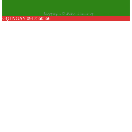
Thương Hiệu Xuân Hoà
Copyright © 2026.
Theme by
MyThemeShop
GỌI NGAY 0917560566