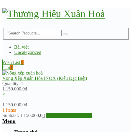
Bài viết
Uncategorized
Wish List
0
Cart
1
Võng Xếp Xuân Hòa INOX (Kiểu Đặc Biệt)
Quantity:
1
1.150.000,0
₫
×
1.150.000,0
₫
1 Items
Subtotal:
1.150.000,0
₫
View Cart and Checkout
Menu